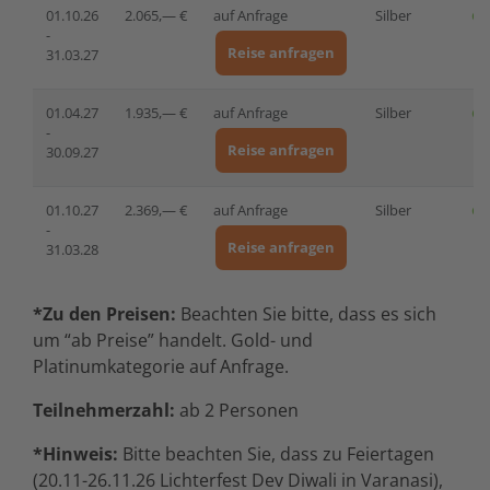
01.10.26
2.065,— €
auf Anfrage
Silber
-
Reise anfragen
31.03.27
01.04.27
1.935,— €
auf Anfrage
Silber
-
Reise anfragen
30.09.27
01.10.27
2.369,— €
auf Anfrage
Silber
-
Reise anfragen
31.03.28
*Zu den Preisen:
Beachten Sie bitte, dass es sich
um “ab Preise” handelt. Gold- und
Platinumkategorie auf Anfrage.
Teilnehmerzahl:
ab 2 Personen
*Hinweis:
Bitte beachten Sie, dass zu Feiertagen
(20.11-26.11.26 Lichterfest Dev Diwali in Varanasi),