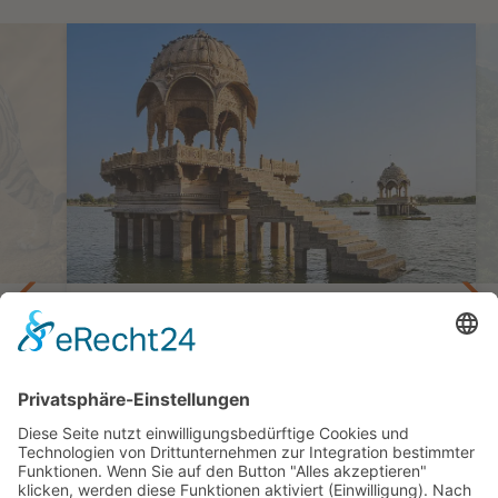
Durch das Land der Könige
bett
Privatreise Majestätisches Rajasthan
16 Tage ab Delhi/bis Mumbai
ab 2.325,— €