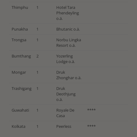
Thimphu
1
Hotel Tara
Phendeyling
o.ä.
Punakha
1
Bhutanic o.ä.
Trongsa
1
Norbu Lingka
Resort o.ä.
Bumthang
2
Yozerling
Lodge o.ä.
Mongar
1
Druk
Zhonghar o.ä.
Trashigang
1
Druk
Deothjung
o.ä.
Guwahati
1
Royale De
****
Casa
Kolkata
1
Peerless
****