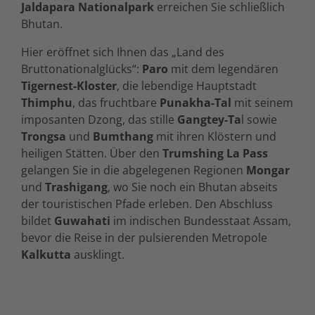
Jaldapara Nationalpark
erreichen Sie schließlich
Bhutan.
Hier eröffnet sich Ihnen das „Land des
Bruttonationalglücks“:
Paro
mit dem legendären
Tigernest-Kloster
, die lebendige Hauptstadt
Thimphu
, das fruchtbare
Punakha-Tal
mit seinem
imposanten Dzong, das stille
Gangtey-Ta
l sowie
Trongsa
und
Bumthang
mit ihren Klöstern und
heiligen Stätten. Über den
Trumshing La Pass
gelangen Sie in die abgelegenen Regionen
Mongar
und
Trashigang
, wo Sie noch ein Bhutan abseits
der touristischen Pfade erleben. Den Abschluss
bildet
Guwahati
im indischen Bundesstaat Assam,
bevor die Reise in der pulsierenden Metropole
Kalkutta
ausklingt.