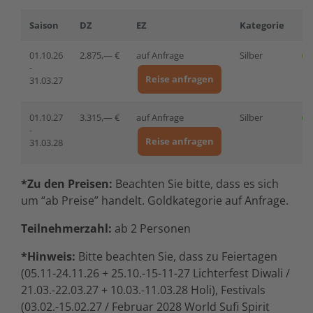
Saison
DZ
EZ
Kategorie
01.10.26
2.875,— €
auf Anfrage
Silber
-
Reise anfragen
31.03.27
01.10.27
3.315,— €
auf Anfrage
Silber
-
Reise anfragen
31.03.28
*Zu den Preisen:
Beachten Sie bitte, dass es sich
um “ab Preise” handelt. Goldkategorie auf Anfrage.
Teilnehmerzahl:
ab 2 Personen
*Hinweis:
Bitte beachten Sie, dass zu Feiertagen
(05.11-24.11.26 + 25.10.-15-11-27 Lichterfest Diwali /
21.03.-22.03.27 + 10.03.-11.03.28 Holi), Festivals
(03.02.-15.02.27 / Februar 2028 World Sufi Spirit