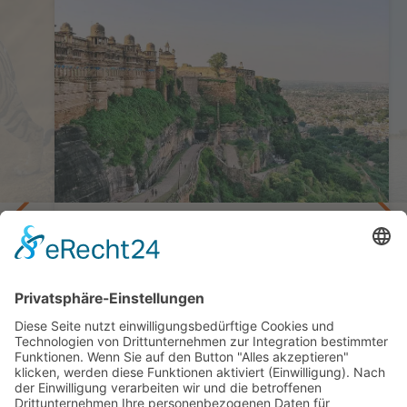
Die großen Kulturschätze Zentralindiens
bett
Privatreise Indiens goldene Mitte
14 Tage ab/bis Delhi
ab 1.935,— €