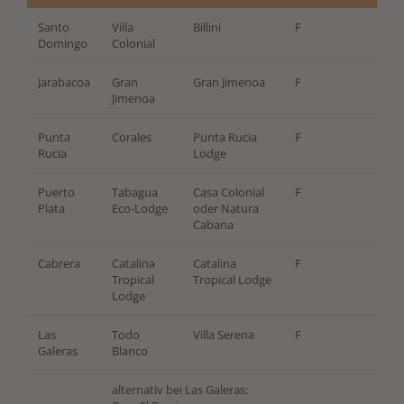
Santo
Villa
Billini
F
Domingo
Colonial
Jarabacoa
Gran
Gran Jimenoa
F
Jimenoa
Punta
Corales
Punta Rucia
F
Rucia
Lodge
Puerto
Tabagua
Casa Colonial
F
Plata
Eco-Lodge
oder Natura
Cabana
Cabrera
Catalina
Catalina
F
Tropical
Tropical Lodge
Lodge
Las
Todo
Villa Serena
F
Galeras
Blanco
alternativ bei Las Galeras: