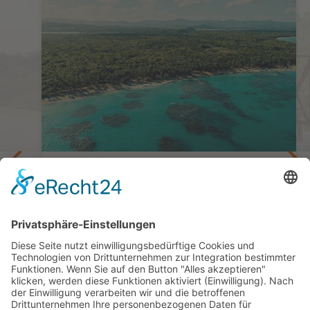
Budgetfreundlich reisen
Selbstfahrertour - Geheimtipps zum
t
günstigen Preis
15 Tage ab/bis Santo Domingo
ab 2.010,— €