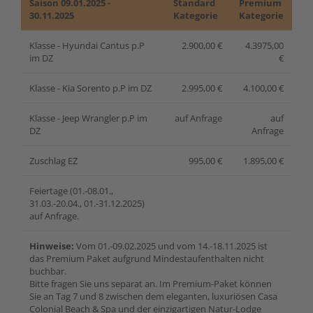
Saison 09.01.2025 -
Standard
Premium
30.11.2025
Kategorie
Kategorie
Klasse - Hyundai Cantus p.P
2.900,00 €
4.3975,00
im DZ
€
Klasse - Kia Sorento p.P im DZ
2.995,00 €
4.100,00 €
Klasse - Jeep Wrangler p.P im
auf Anfrage
auf
DZ
Anfrage
Zuschlag EZ
995,00 €
1.895,00 €
Feiertage (01.-08.01.,
31.03.-20.04., 01.-31.12.2025)
auf Anfrage.
Hinweise:
Vom 01.-09.02.2025 und vom 14.-18.11.2025 ist
das Premium Paket aufgrund Mindestaufenthalten nicht
buchbar.
Bitte fragen Sie uns separat an. Im Premium-Paket können
Sie an Tag 7 und 8 zwischen dem eleganten, luxuriösen Casa
Colonial Beach & Spa und der einzigartigen Natur-Lodge