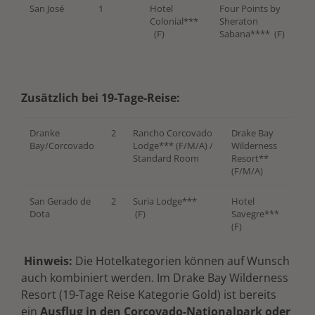
San José
1
Hotel
Four Points by
Colonial***
Sheraton
(F)
Sabana**** (F)
Zusätzlich bei 19-Tage-Reise:
Dranke
2
Rancho Corcovado
Drake Bay
Bay/Corcovado
Lodge*** (F/M/A) /
Wilderness
Standard Room
Resort**
(F/M/A)
San Gerado de
2
Suria Lodge***
Hotel
Dota
(F)
Savegre***
(F)
Hinweis:
Die Hotelkategorien können auf Wunsch
auch kombiniert werden. Im Drake Bay Wilderness
Resort (19-Tage Reise Kategorie Gold) ist bereits
ein
Ausflug in den Corcovado-Nationalpark
oder