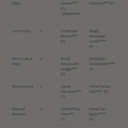
Viejo
Azania***
Cariblue*** (F)
(F)
(Standard)
La Fortuna
2
Hotel San
Magic
Bosco***
Mountain
(F)
Hotel****
(F)
Rincon de la
2
Hotel
Hacienda
Vieja
Rinconcito
Guachipelin***
Lodge***
(F)
(F)
Monteverde
2
Hotel
Hotel Fonda
Cipreses***
Vela*** (F)
(F)
Manuel
2
Hotel Plaza
Hotel San
Antonio
Yara***
Bada****
(F)
(F)