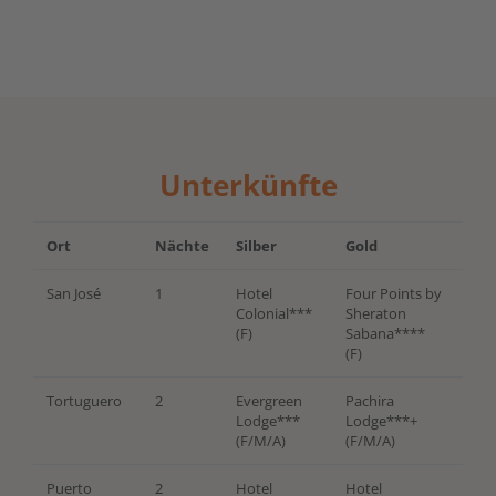
Unterkünfte
Ort
Nächte
Silber
Gold
San José
1
Hotel
Four Points by
Colonial***
Sheraton
(F)
Sabana****
(F)
Tortuguero
2
Evergreen
Pachira
Lodge***
Lodge***+
(F/M/A)
(F/M/A)
Puerto
2
Hotel
Hotel