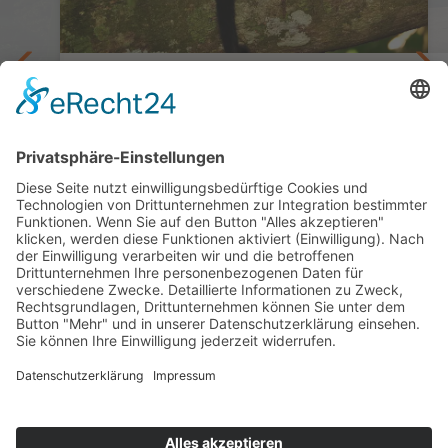
deutschsprachig geführt im Mai/Juni
Costa Rica privat mit Guide PAZIFIK
15 Tage ab/bis San José
nama
ab 4.245,— €