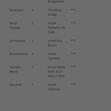
Bungalows
Sarapiqui
2
Tirimbina
**+
Lodge
Boca
2
Hotel
**+
Tapada
Pedacito de
Cielo
La Fortuna
2
Hotel San
***
Bosco
Monteverde
2
Hotel
***
Cipreses
Samara
2
Hotel Giada
***
Beach
bzw. 2027
Selva Y Mar
San José
1
Hotel
***
Colonial