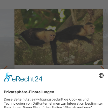
deutschsprachig geführt im Mai/Juni
Costa Rica privat mit Guide PAZIFIK
15 Tage ab/bis San José
nama
ab 4.245,— €