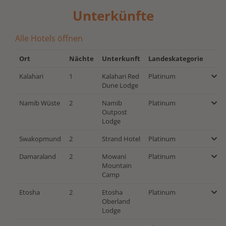
Unterkünfte
Alle Hotels öffnen
Ort
Nächte
Unterkunft
Landeskategorie
Kalahari
1
Kalahari Red
Platinum
Dune Lodge
Namib Wüste
2
Namib
Platinum
Outpost
Lodge
Swakopmund
2
Strand Hotel
Platinum
Damaraland
2
Mowani
Platinum
Mountain
Camp
Etosha
2
Etosha
Platinum
Oberland
Lodge