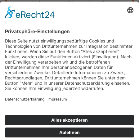
Entdecken Sie Namibia aus der Luft
besi
Flugsafari Namibia – 9 Tage Safari aus der
bis
Luft: Etosha, Sossusvlei & Damaraland
9 Tage ab/bis Windhoek
ab 6.790,— €
Kontakt
Newsletter
AGB
Datenschutz
Impressum
Cookie Einstellungen