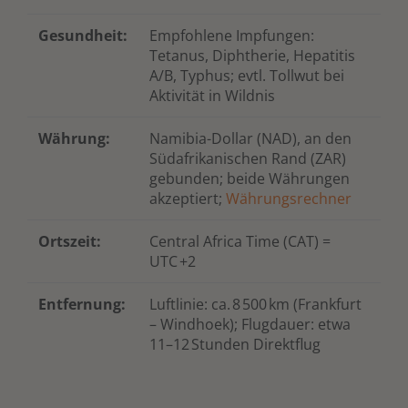
Gesundheit:
Empfohlene Impfungen:
Tetanus, Diphtherie, Hepatitis
A/B, Typhus; evtl. Tollwut bei
Aktivität in Wildnis
Währung:
Namibia-Dollar (NAD), an den
Südafrikanischen Rand (ZAR)
gebunden; beide Währungen
akzeptiert;
Währungsrechner
Ortszeit:
Central Africa Time (CAT) =
UTC +2
Entfernung:
Luftlinie: ca.
8
500
km (Frankfurt
–
Windhoek); Flugdauer: etwa
11–12
Stunden Direktflug