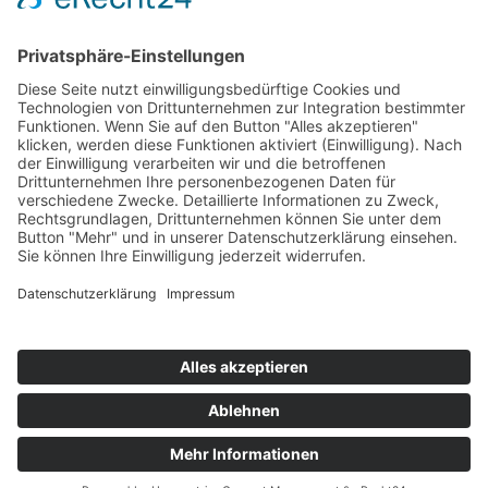
Flugsafari Namibia – 9 Tage Safari aus der
bis
Luft: Etosha, Sossusvlei & Damaraland
9 Tage ab/bis Windhoek
ab 6.790,— €
Kontakt
Newsletter
AGB
Datenschutz
Impressum
Cookie Einstellungen