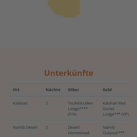
Unterkünfte
Ort
Nächte
Silber
Gold
Kalahari
2
Teufelskrallen
Kalahari Red
Lodge****
Dunes
(F/A)
Lodge*** (VP)
Namib Desert
2
Desert
Namib
Homestead
Outpost***