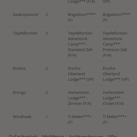
Lodge*** (F/A)
(VP)
Swakopmund
2
Brigadoon****
Brigadoon****
(F)
(F)
Twyfelfontein
2
Twyfelfontein
Twyfelfontein
Adventure
Adventure
Camp*** -
Camp*** -
Standard Zelt
Premium Zelt
(F/A)
(F/A)
Etosha
2
Etosha
Etosha
Oberland
Oberland
Lodge*** (VP)
Lodge*** (VP)
Erongo
2
Hohenstein
Hohenstein
Lodge*** -
Lodge*** -
Zimmer (F/A)
Chalet (F/A)
Windhoek
1
Ti Melen***+
Ti Melen***+
(F)
(F)