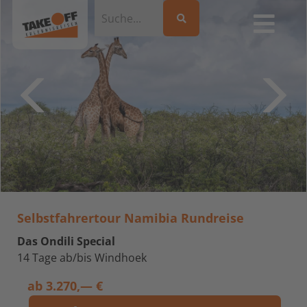
Selbstfahrertour Namibia Rundreise
Das Ondili Special
14 Tage ab/bis Windhoek
ab
3.270,— €