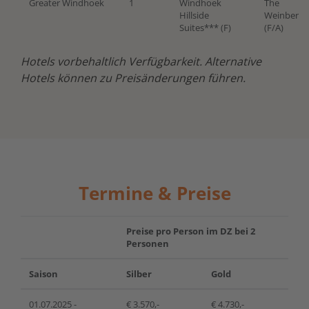
Greater Windhoek
1
Windhoek
The
Hillside
Weinberg
*
Suites
*** (F)
(F/A)
Hotels vorbehaltlich Verfügbarkeit. Alternative
Hotels können zu Preisänderungen führen.
Termine & Preise
Preise pro Person im DZ bei 2
Personen
Saison
Silber
Gold
01.07.2025 -
€ 3.570,-
€ 4.730,-