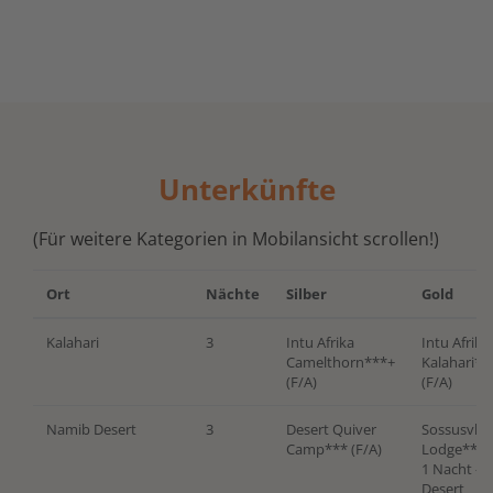
Unterkünfte
(Für weitere Kategorien in Mobilansicht scrollen!)
Ort
Nächte
Silber
Gold
Kalahari
3
Intu Afrika
Intu Afrika
Camelthorn***+
Kalahari**
(F/A)
(F/A)
Namib Desert
3
Desert Quiver
Sossusvlei
Camp
*** (F/A)
Lodge
****
1 Nacht - 
Desert