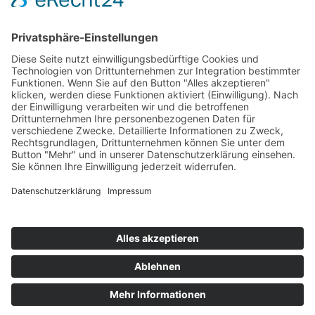
Flugsafari Namibia – 9 Tage Safari aus der
bis
Luft: Etosha, Sossusvlei & Damaraland
9 Tage ab/bis Windhoek
ab 6.790,— €
Kontakt
Newsletter
AGB
Datenschutz
Impressum
Cookie Einstellungen