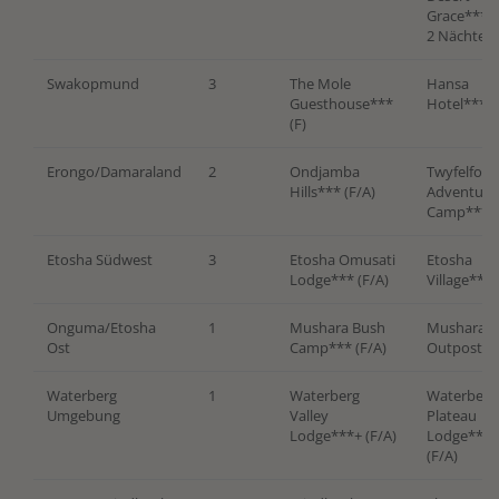
Grace**** 
2 Nächte
Swakopmund
3
The Mole
Hansa
Guesthouse
***
Hotel**** 
(F)
Erongo/Damaraland
2
Ondjamba
Twyfelfont
Hills*** (F/A)
Adventure
Camp
*** (
Etosha Südwest
3
Etosha Omusati
Etosha
Lodge
*** (F/A)
Village***+
Onguma/Etosha
1
Mushara Bush
Mushara
Ost
Camp
*** (F/A)
Outpost
**
Waterberg
1
Waterberg
Waterberg
Umgebung
Valley
Plateau
Lodge
***+ (F/A)
Lodge
****
(F/A)