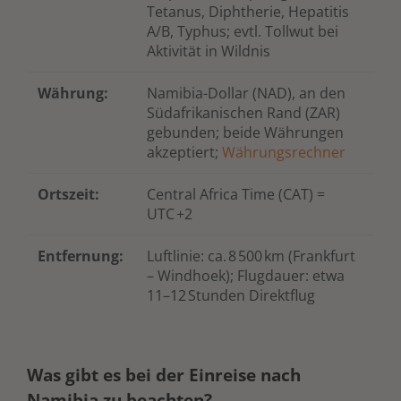
Tetanus, Diphtherie, Hepatitis
A/B, Typhus; evtl. Tollwut bei
Aktivität in Wildnis
Währung:
Namibia-Dollar (NAD), an den
Südafrikanischen Rand (ZAR)
gebunden; beide Währungen
akzeptiert;
Währungsrechner
Ortszeit:
Central Africa Time (CAT) =
UTC +2
Entfernung:
Luftlinie: ca.
8
500
km (Frankfurt
–
Windhoek); Flugdauer: etwa
11–12
Stunden Direktflug
Was gibt es bei der Einreise nach
Namibia zu beachten?