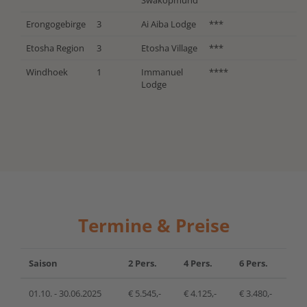
Swakopmund
Erongogebirge
3
Ai Aiba Lodge
***
Etosha Region
3
Etosha Village
***
Windhoek
1
Immanuel
****
Lodge
Termine & Preise
Saison
2 Pers.
4 Pers.
6 Pers.
01.10. - 30.06.2025
€ 5.545,-
€ 4.125,-
€ 3.480,-