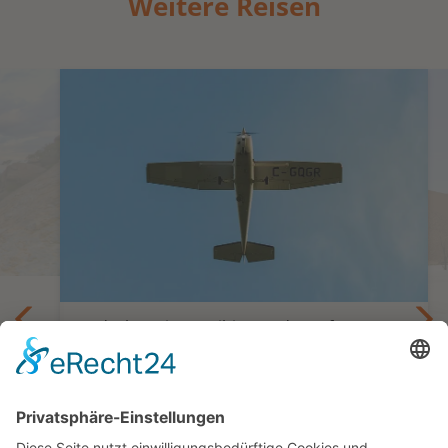
Weitere Reisen
Entdecken Sie Namibia aus der Luft
besi
Flugsafari Namibia – 9 Tage Safari aus der
bis
Luft: Etosha, Sossusvlei & Damaraland
9 Tage ab/bis Windhoek