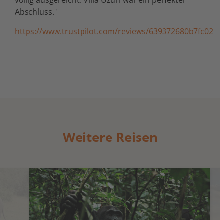
völlig ausgereicht. Villa Uzuri war ein perfekter
Abschluss."
https://www.trustpilot.com/reviews/639372680b7fc027
Weitere Reisen