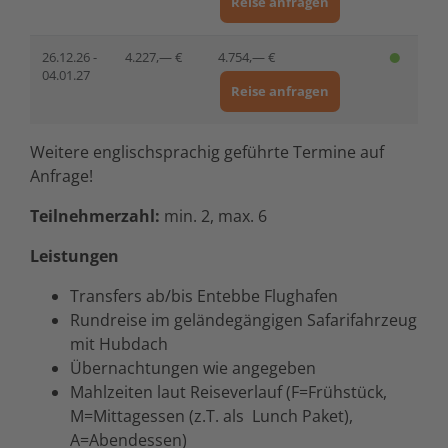
Reise anfragen
26.12.26 -
4.227,— €
4.754,— €
04.01.27
Reise anfragen
Weitere englischsprachig geführte Termine auf
Anfrage!
Teilnehmerzahl:
min. 2, max. 6
Leistungen
Transfers ab/bis Entebbe Flughafen
Rundreise im geländegängigen Safarifahrzeug
mit Hubdach
Übernachtungen wie angegeben
Mahlzeiten laut Reiseverlauf (F=Frühstück,
M=Mittagessen (z.T. als Lunch Paket),
A=Abendessen)