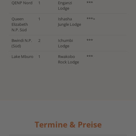
QENP Nord
1
Enganzi
***
Lodge
Queen
1
Ishasha
***+
Elizabeth
Jungle Lodge
N.P. Süd
Bwindi N.P.
2
Ichumbi
***
(Süd)
Lodge
Lake Mburo
1
Rwakobo
***
Rock Lodge
Termine & Preise