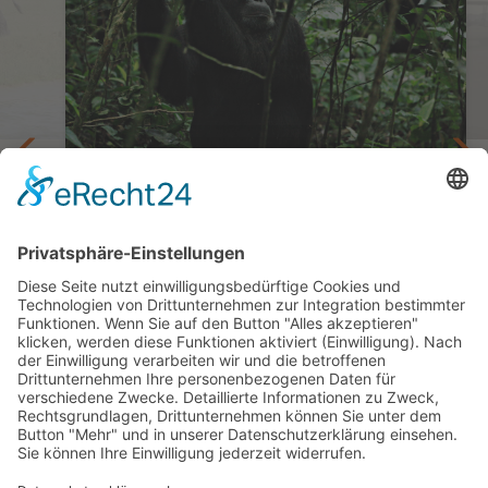
Begegnung mit den sanften Riesen
Privatreise Uganda - Perle Ostafrikas
13 Tage ab/bis Entebbe
ab 4.395,— €