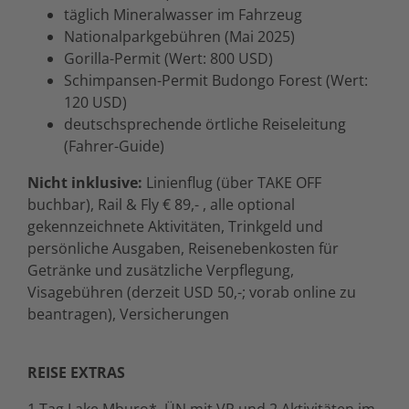
täglich Mineralwasser im Fahrzeug
Nationalparkgebühren (Mai 2025)
Gorilla-Permit (Wert: 800 USD)
Schimpansen-Permit Budongo Forest (Wert:
120 USD)
deutschsprechende örtliche Reiseleitung
(Fahrer-Guide)
Nicht inklusive:
Linienflug (über TAKE OFF
buchbar), Rail & Fly € 89,- , alle optional
gekennzeichnete Aktivitäten, Trinkgeld und
persönliche Ausgaben, Reisenebenkosten für
Getränke und zusätzliche Verpflegung,
Visagebühren (derzeit USD 50,-; vorab online zu
beantragen), Versicherungen
REISE EXTRAS
1 Tag Lake Mburo*, ÜN mit VP und 2 Aktivitäten im