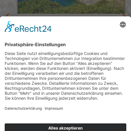
Abwechslungsreiche Selbstfahrertour durch
zwei Inselparadiese
Nord-Sardinien und Korsika
15 Tage ab/bis Olbia
ab 2.290,— €