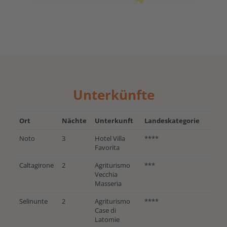
Unterkünfte
Ort
Nächte
Unterkunft
Landeskategorie
Noto
3
Hotel Villa
****
Favorita
Caltagirone
2
Agriturismo
***
Vecchia
Masseria
Selinunte
2
Agriturismo
****
Case di
Latomie