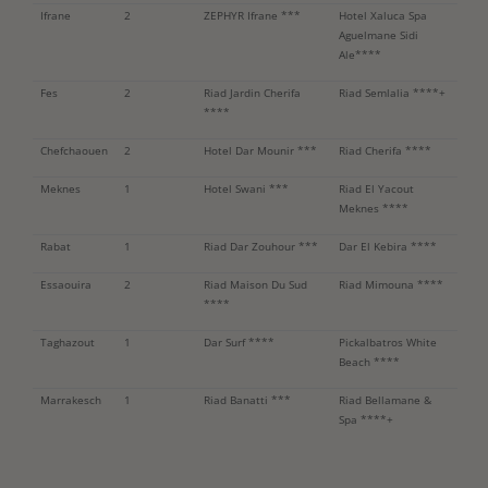
Ifrane
2
ZEPHYR Ifrane ***
Hotel Xaluca Spa
Aguelmane Sidi
Ale****
Fes
2
Riad Jardin Cherifa
Riad Semlalia ****+
****
Chefchaouen
2
Hotel Dar Mounir ***
Riad Cherifa ****
Meknes
1
Hotel Swani ***
Riad El Yacout
Meknes ****
Rabat
1
Riad Dar Zouhour ***
Dar El Kebira ****
Essaouira
2
Riad Maison Du Sud
Riad Mimouna ****
****
Taghazout
1
Dar Surf ****
Pickalbatros White
Beach ****
Marrakesch
1
Riad Banatti ***
Riad Bellamane &
Spa ****+