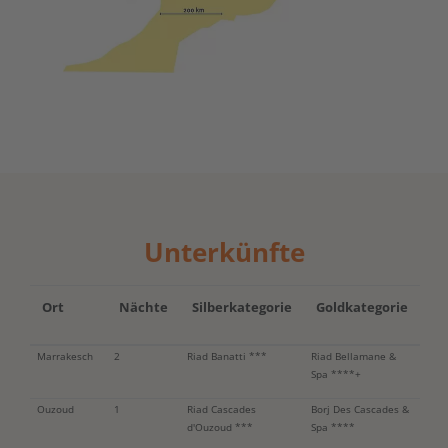
Unterkünfte
Ort
Nächte
Silberkategorie
Goldkategorie
Marrakesch
2
Riad Banatti ***
Riad Bellamane &
Spa ****+
Ouzoud
1
Riad Cascades
Borj Des Cascades &
d'Ouzoud ***
Spa ****