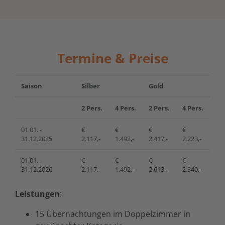
Termine & Preise
Saison
Silber
Gold
2 Pers.
4 Pers.
2 Pers.
4 Pers.
01.01. -
€
€
€
€
31.12.2025
2.117,-
1.492,-
2.417,-
2.223,-
01.01. -
€
€
€
€
31.12.2026
2.117,-
1.492,-
2.613,-
2.340,-
Leistungen
:
15 Übernachtungen im Doppelzimmer in