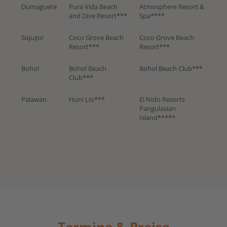
Dumaguete
Pura Vida Beach
Atmosphere Resort &
and Dive Resort***
Spa****
Siquijor
Coco Grove Beach
Coco Grove Beach
Resort***
Resort***
Bohol
Bohol Beach
Bohol Beach Club***
Club***
Palawan
Huni Lio***
El Nido Resorts
Pangulasian
Island*****
Termine & Preise