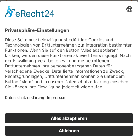
Mit Direktflug von Frankfurt zur Baja (ohne
USA)
kurz
Rundreise Baja California und
Kupfercanyon
16 oder 23 Tage ab/bis Frankfurt
ab 4.890,— €
Kontakt
Newsletter
AGB
Datenschutz
Impressum
Cookie Einstellungen