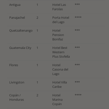
Antigua
1
Hotel Las
***
Farolas
Panajachel
2
Porta Hotel
****
del Lago
Quetzaltenango
1
Hotel
***
Pension
Bonifaz
Guatemala City
1
Hotel Best
***
Western
Plus Stofella
Flores
1
Hotel
***
Casona del
Lago
Livingston
1
Hotel Villa
***
Caribe
Copán /
2
Hotel
****
Honduras
Marina
Copán