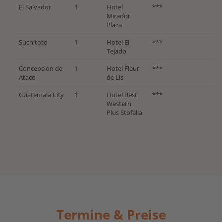
El Salvador
1
Hotel
***
Mirador
Plaza
Suchitoto
1
Hotel El
***
Tejado
Concepcion de
1
Hotel Fleur
***
Ataco
de Lis
Guatemala City
1
Hotel Best
***
Western
Plus Stofella
Termine & Preise