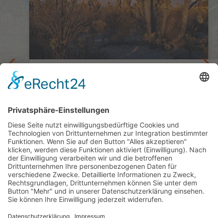
Mit Direktflug von Frankfurt zur Baja (ohne
USA)
kurz
Rundreise Baja California und
Kupfercanyon
16 oder 23 Tage ab/bis Frankfurt
ab 4.890,— €