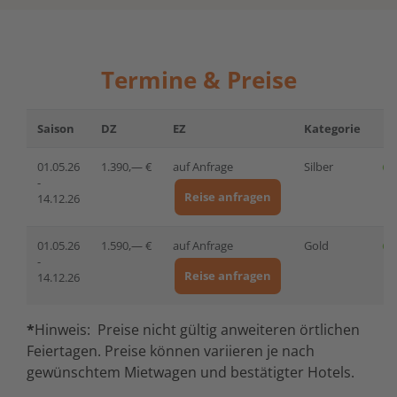
Termine & Preise
Saison
DZ
EZ
Kategorie
01.05.26
1.390,— €
auf Anfrage
Silber
-
Reise anfragen
14.12.26
01.05.26
1.590,— €
auf Anfrage
Gold
-
Reise anfragen
14.12.26
*
Hinweis:
Preise nicht gültig anweiteren örtlichen
Feiertagen. Preise können variieren je nach
gewünschtem Mietwagen und bestätigter Hotels.