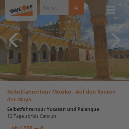
Selbstfahrertour Mexiko - Auf den Spuren
der Maya
Selbstfahrertour Yucatan und Palenque
12 Tage ab/bis Cancun
ab
1.390,— €