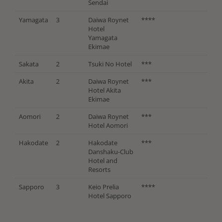
Sendai
Yamagata
3
Daiwa Roynet
****
Hotel
Yamagata
Ekimae
Sakata
2
Tsuki No Hotel
***
Akita
2
Daiwa Roynet
***
Hotel Akita
Ekimae
Aomori
2
Daiwa Roynet
***
Hotel Aomori
Hakodate
2
Hakodate
***
Danshaku-Club
Hotel and
Resorts
Sapporo
3
Keio Prelia
****
Hotel Sapporo