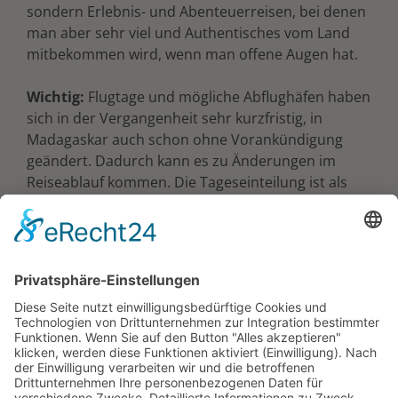
sondern Erlebnis- und Abenteuerreisen, bei denen
man aber sehr viel und Authentisches vom Land
mitbekommen wird, wenn man offene Augen hat.
Wichtig:
Flugtage und mögliche Abflughäfen haben
sich in der Vergangenheit sehr kurzfristig, in
Madagaskar auch schon ohne Vorankündigung
geändert. Dadurch kann es zu Änderungen im
Reiseablauf kommen. Die Tageseinteilung ist als
Orientierungslinie zu sehen, kann aber selten
minutiös eingehalten werden. Ihre Reise ist trotz
voraussehender Planung ein Abenteuer und es
wird mit Sicherheit die eine oder andere
Überraschung geben, die so nicht im Programm
steht.