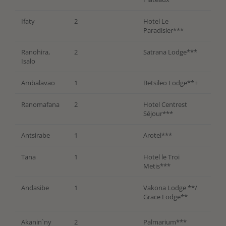
Ifaty
2
Hotel Le
Paradisier***
Ranohira,
2
Satrana Lodge***
Isalo
Ambalavao
1
Betsileo Lodge**+
Ranomafana
2
Hotel Centrest
Séjour***
Antsirabe
1
Arotel***
Tana
1
Hotel le Troi
Metis***
Andasibe
1
Vakona Lodge **/
Grace Lodge**
Akanin`ny
2
Palmarium***