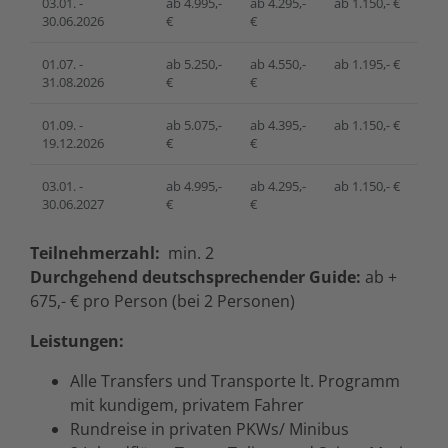
03.01. -
ab 4.995,-
ab 4.295,-
ab 1.150,- €
30.06.2026
€
€
01.07. -
ab 5.250,-
ab 4.550,-
ab 1.195,- €
31.08.2026
€
€
01.09. -
ab 5.075,-
ab 4.395,-
ab 1.150,- €
19.12.2026
€
€
03.01. -
ab 4.995,-
ab 4.295,-
ab 1.150,- €
30.06.2027
€
€
Teilnehmerzahl:
min. 2
Durchgehend deutschsprechender Guide:
ab +
675,- € pro Person (bei 2 Personen)
Leistungen:
Alle Transfers und Transporte lt. Programm
mit kundigem, privatem Fahrer
Rundreise in privaten PKWs/ Minibus