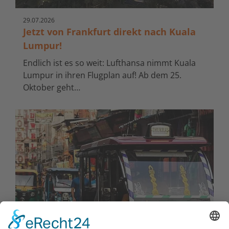
29.
07.
2026
Jetzt von Frankfurt direkt nach Kuala
Lumpur!
Endlich ist es so weit: Lufthansa nimmt Kuala
Lumpur in ihren Flugplan auf! Ab dem 25.
Oktober geht…