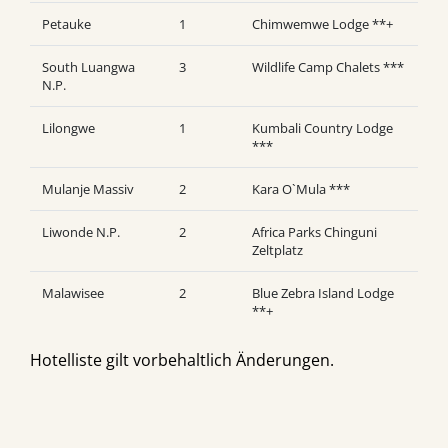
Petauke
1
Chimwemwe Lodge **+
South Luangwa
3
Wildlife Camp Chalets ***
N.P.
Lilongwe
1
Kumbali Country Lodge
***
Mulanje Massiv
2
Kara O`Mula ***
Liwonde N.P.
2
Africa Parks Chinguni
Zeltplatz
Malawisee
2
Blue Zebra Island Lodge
**+
Hotelliste gilt vorbehaltlich Änderungen.