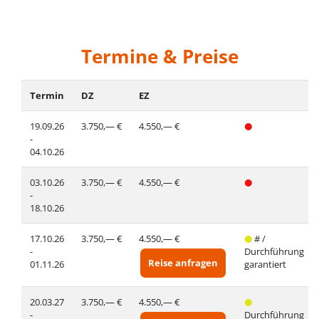
Termine & Preise
Termin
DZ
EZ
19.09.26
3.750,— €
4.550,— €
-
04.10.26
03.10.26
3.750,— €
4.550,— €
-
18.10.26
17.10.26
3.750,— €
4.550,— €
# /
-
Durchführung
Reise anfragen
01.11.26
garantiert
20.03.27
3.750,— €
4.550,— €
-
Durchführung