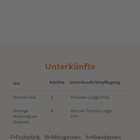
Unterkünfte
Nächte
Unterkunft/Verpflegung
Ort
Victoria Falls
2
Pioneers Lodge (F/A)
Hwange
4
Bomani Tented Lodge
Nationalpark
(VP)
(Südost)
F=Frühstück; M=Mittagessen; A=Abendessen;