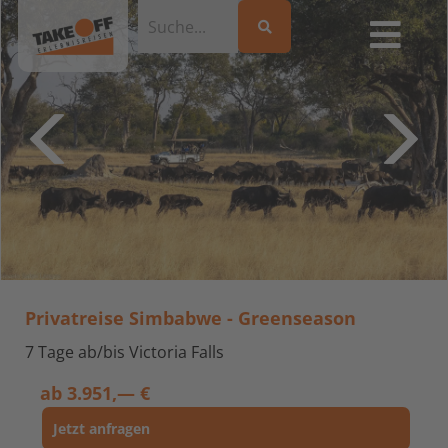
Privatreise Simbabwe - Greenseason
7 Tage ab/bis Victoria Falls
ab
3.951,— €
Jetzt anfragen