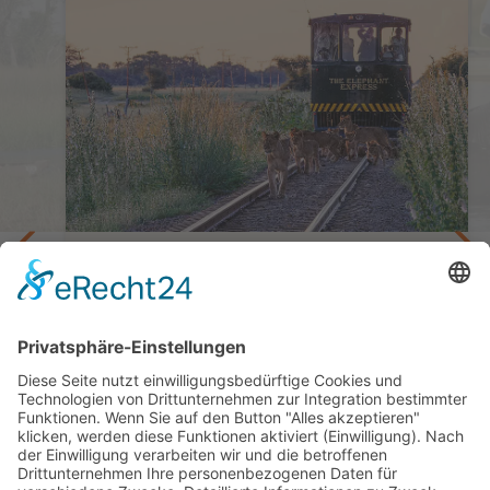
Privatreise Simbabwe
10 Tage ab/bis Victoria Falls
ab 6.110,— €
 Maun