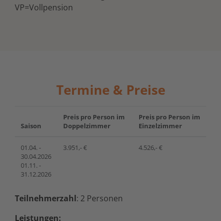
VP=Vollpension
Termine & Preise
Preis pro Person im
Preis pro Person im
Saison
Doppelzimmer
Einzelzimmer
01.04. -
3.951,- €
4.526,- €
30.04.2026
01.11. -
31.12.2026
Teilnehmerzahl
: 2 Personen
Leistungen: