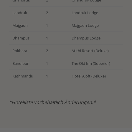
Ghandruk
2
Ghandruk Lodge
Landruk
2
Landruk Lodge
Majgaon
1
Majgaon Lodge
Dhampus
1
Dhampus Lodge
Pokhara
2
Atithi Resort (Deluxe)
Bandipur
1
The Old Inn (Superior)
Kathmandu
1
Hotel Aloft (Deluxe)
*Hotelliste vorbehaltlich Änderungen.*