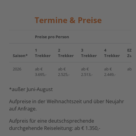
Termine & Preise
Preise pro Person
1
2
3
4
EZ-
Saison*
Trekker
Trekker
Trekker
Trekker
Zusc
2026
ab €
ab €
ab €
ab €
ab € 
3.695,-
2.525,-
2.513,-
2.449,-
*außer Juni-August
Aufpreise in der Weihnachtszeit und über Neujahr
auf Anfrage.
Aufpreis für eine deutschsprechende
durchgehende Reiseleitung: ab € 1.350,-