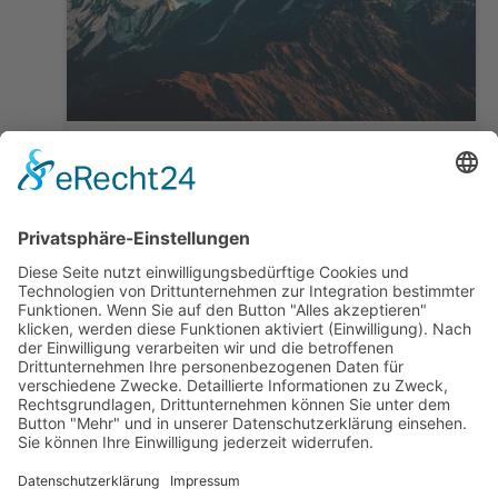
Wanderreise Nepal
Poon Hill Trek
5 Tage ab/ bis Pokhara
ab 680,— €