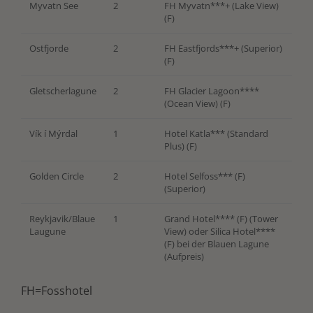
Myvatn See
2
FH Myvatn***+ (Lake View)
(F)
Ostfjorde
2
FH Eastfjords***+ (Superior)
(F)
Gletscherlagune
2
FH Glacier Lagoon****
(Ocean View) (F)
Vík í Mýrdal
1
Hotel Katla*** (Standard
Plus) (F)
Golden Circle
2
Hotel Selfoss*** (F)
(Superior)
Reykjavik/Blaue
1
Grand Hotel**** (F) (Tower
Laugune
View) oder Silica Hotel****
(F) bei der Blauen Lagune
(Aufpreis)
FH=Fosshotel