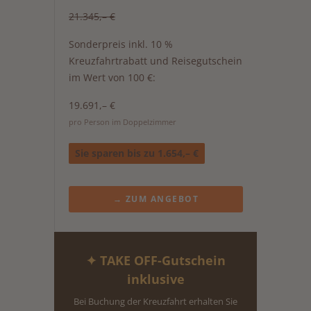
21.345,– €
Sonderpreis inkl. 10 %
Kreuzfahrtrabatt und Reisegutschein
im Wert von 100 €:
19.691,– €
pro Person im Doppelzimmer
Sie sparen bis zu 1.654,– €
→ ZUM ANGEBOT
✦ TAKE OFF-Gutschein
inklusive
Bei Buchung der Kreuzfahrt erhalten Sie