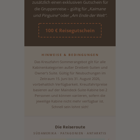
zusätzlich einen exklusiven Gutschein für
die Gruppenreise – gültig für
„Kaimane
und Pinguine“
oder
„Am Ende der Welt“
.
100 € Reisegutschein
HINWEISE & BEDINGUNGEN
Das Kreuzfahrt-Sommerangebot gilt für alle
Kabinenkategorien außer Dreibett-Suiten und
Owner’s Suite. Gültig für Neubuchungen im
Zeitraum 15. Juni bis 31. August 2026,
vorbehaltlich Verfügbarkeit. Kreuzfahrtpreise
basieren auf der Maindeck-Suite-Kabine bei 2
Personen und können variieren, sofern die
jeweilige Kabine nicht mehr verfügbar ist.
Schnell sein lohnt sich!
Die Reiseroute
SÜDAMERIKA · PATAGONIEN · ANTARKTIS