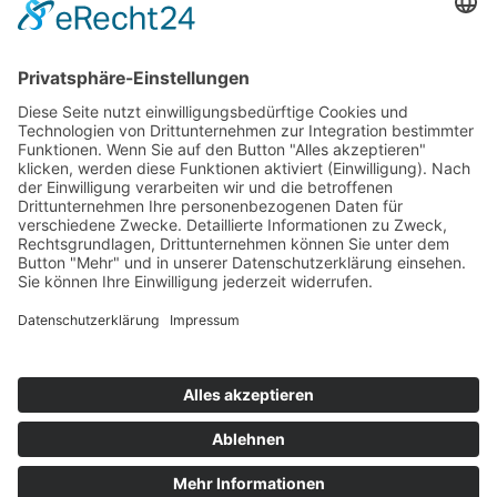
Bhutan
Gruppenreise Sikkim und Bhutan
18 Tage ab Delhi/bis Kalkutta
ab 5.085,— €
Kontakt
Newsletter
AGB
Datenschutz
Impressum
Cookie Einstellungen