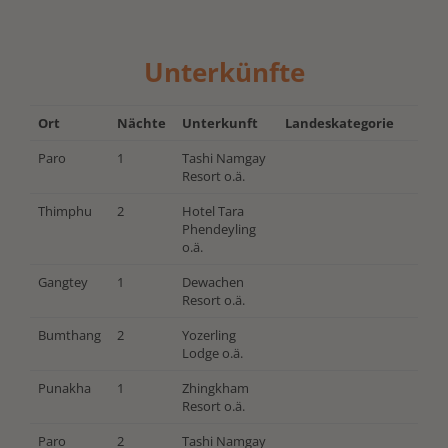
Unterkünfte
Ort
Nächte
Unterkunft
Landeskategorie
Paro
1
Tashi Namgay
Resort o.ä.
Thimphu
2
Hotel Tara
Phendeyling
o.ä.
Gangtey
1
Dewachen
Resort o.ä.
Bumthang
2
Yozerling
Lodge o.ä.
Punakha
1
Zhingkham
Resort o.ä.
Paro
2
Tashi Namgay