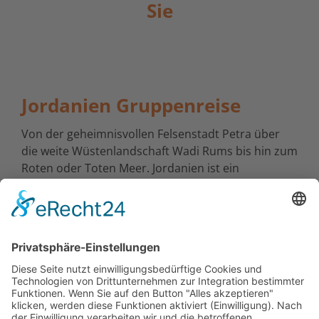
Sie
Jordanien Gruppenreise
Von der geheimnisvollen Felsenstadt Petra über
die weite Wüstenlandschaft Wadi Rums bis hin zum
Roten oder Toten Meer. Jordanien ist ein
facettenreiches Land, welches durch seine
Schönheit und Vielfalt insbesondere in den letzten
Jahren als Reiseziel an Bedeutung gewonnen hat.
Mit unseren Kleingruppenreisen von 2 bis max. 12
Personen haben Sie die Möglichkeit, das Know-How
der Reiseleiter mit der persönlichen Atmosphäre in
der Gruppe zu kombinieren und so das Beste aus
Ihrer Reisezeit zu holen!