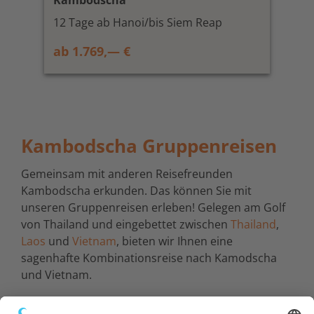
12 Tage ab Hanoi/bis Siem Reap
ab 1.769,— €
Kambodscha Gruppenreisen
Gemeinsam mit anderen Reisefreunden
Kambodscha erkunden. Das können Sie mit
unseren Gruppenreisen erleben! Gelegen am Golf
von Thailand und eingebettet zwischen
Thailand
,
Laos
und
Vietnam
, bieten wir Ihnen eine
sagenhafte Kombinationsreise nach Kamodscha
und Vietnam.
Erleben Sie die Höhepunkte Kambodschas, wie den