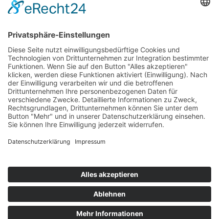
größten See Kambodschas und ganz Südostasiens,
den Tonle Sap See, Naturschönheiten und das
traditionelle Leben der Laoten.
In Vietnam verbringen Sie zwei Tage an Bord einer
traditionellen Dschunke in der Halong Bucht,
entdecken das kulturelle nationale Erbe Hue,
entspannen in der Hoi An, einer romantischen
Fischerstadt am Meer. Diese und viele weitere
Höhepunkte erwarten Sie auf Ihrer Reise durch
Kambodscha.
Kontakt
Newsletter
AGB
Datenschutz
Impressum
Cookie Einstellungen