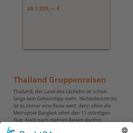
ab 1.039,— €
Thailand Gruppenreisen
Thailand, das Land des Lächelns ist schon
lange kein Geheimtipp mehr. Nichtsdestotrotz
ist es immer eine Reise wert, denn allein die
Metropole Bangkok lohnt den 11-stündigen
Flug. Auch nach mehren Reisen dorthin,
erleben wir immer wieder neue interessante