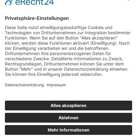
Seiten dieser faszinierenden Stadt mit seinem
gemächlich dahin fließenden Chao Phraya und
den bunten Märkten an jeder Ecke.
Nicht nur die Inselwelt im Süden von Thailand
lässt das Reise-Herz höher schlagen. Vor allem
die dichte Vegetation im Norden mit kleinen
Dörfern und versteckten Tempeln gehört zu
einer Rundreise nach Thailand dazu.
Kontakt
Newsletter
AGB
Datenschutz
Impressum
Cookie Einstellungen