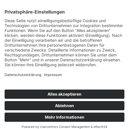
Die einmaligen Korallenriffe und die faszinierende
Unterwasserwelt sind natürlich die Hauptmotive
für eine Reise auf die Seychellen. Ob Inselhopping
Erlebnis oder Katamarantour: die Seychellen
erwarten Sie ganzjährig mit warmen Temperaturen
zwischen 26 und 32 Grad.
Unser Tipp:
kombinieren Sie die Seychellen mit
einer Safari in
Kenia
oder einer Rundreise in
Südafrika
.
Kontakt
Newsletter
AGB
Datenschutz
Impressum
Cookie Einstellungen