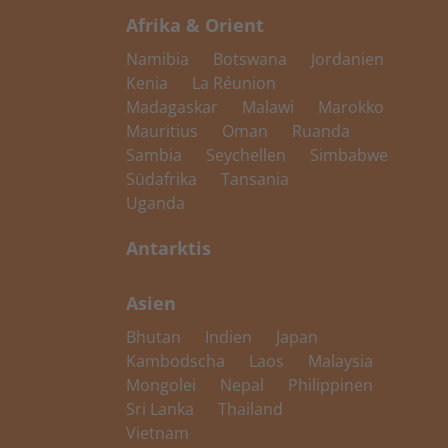
Afrika & Orient
Namibia
Botswana
Jordanien
Kenia
La Réunion
Madagaskar
Malawi
Marokko
Mauritius
Oman
Ruanda
Sambia
Seychellen
Simbabwe
Südafrika
Tansania
Uganda
Antarktis
Asien
Bhutan
Indien
Japan
Kambodscha
Laos
Malaysia
Mongolei
Nepal
Philippinen
Sri Lanka
Thailand
Vietnam