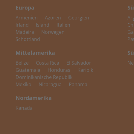
Europa
Sü
Armenien
Azoren
Georgien
Ar
Irland
Island
Italien
Ch
Madeira
Norwegen
Ga
Schottland
Pa
Mittelamerika
Sü
Belize
Costa Rica
El Salvador
Ne
Guatemala
Honduras
Karibik
Dominikanische Republik
Mexiko
Nicaragua
Panama
Nordamerika
Kanada