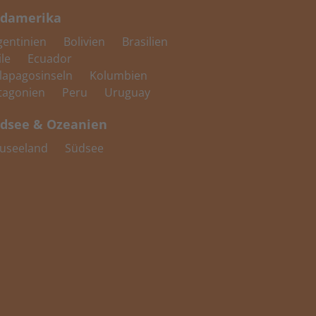
damerika
gentinien
Bolivien
Brasilien
ile
Ecuador
lapagosinseln
Kolumbien
tagonien
Peru
Uruguay
dsee & Ozeanien
useeland
Südsee