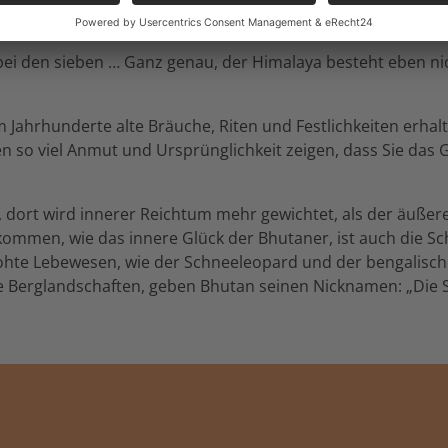
bei den sieben … Ganz genau, der Himalaya besteht eben ni
m Jahrhunderte alte Bräuche, Riten und Festlichkeiten erha
ten so viel Anmut und Ursprünglichkeit zeigen, dass Sie das 
dort wird innerer Reichtum mehr gewichtet, als der äußere.
kommen, wie das innere Glück der Bhutaner, ist auch die Sc
te Lebewesen, wie der Schneeleopard und der bengalische T
 Berglandschaften, geben Bhutan seinen Nicknamen: „Die S