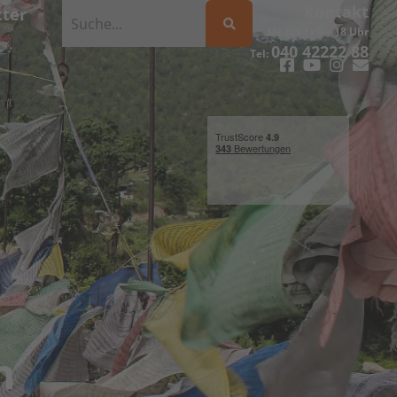
Kontakt
ter
Mo bis Fr 9 – 18 Uhr
040 42222 88
Tel:
n