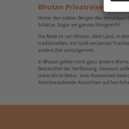
Bhutan Privatreisen
Hinter den sieben Bergen des Himalayas 
Schätze. Sogar ein ganzes Königreich!
Die Rede ist von Bhutan, dem Land, in de
traditionellen, mit Gold verzierten Trach
andere Zeit zurückgereist.
In Bhutan gelten noch ganz andere Werte, 
Bestandteil der Verfassung. Genauso voll
unberührte Natur. Vom Aussterben bedroh
Atemberaubende Aussichten auf herrliche