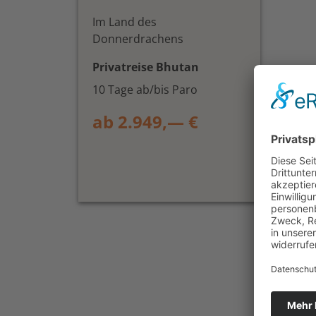
Im Land des
Donnerdrachens
Privatreise Bhutan
10 Tage ab/bis Paro
ab 2.949,— €