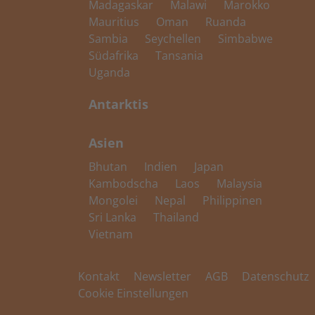
Madagaskar
Malawi
Marokko
Mauritius
Oman
Ruanda
Sambia
Seychellen
Simbabwe
Südafrika
Tansania
Uganda
Antarktis
Asien
Bhutan
Indien
Japan
Kambodscha
Laos
Malaysia
Mongolei
Nepal
Philippinen
Sri Lanka
Thailand
Vietnam
Kontakt
Newsletter
AGB
Datenschutz
Cookie Einstellungen