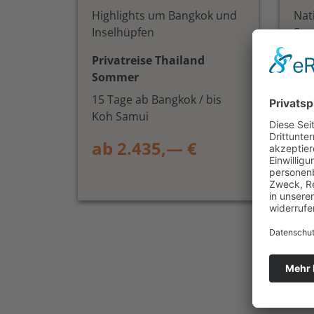
Highlights um Bangkok und
Nat
Inselhüpfen
Str
Privatreise Thailand
Pri
Sommer
Win
15 Tage ab Bangkok / bis
16 
Koh Samui
Kra
ab 2.435,— €
ab