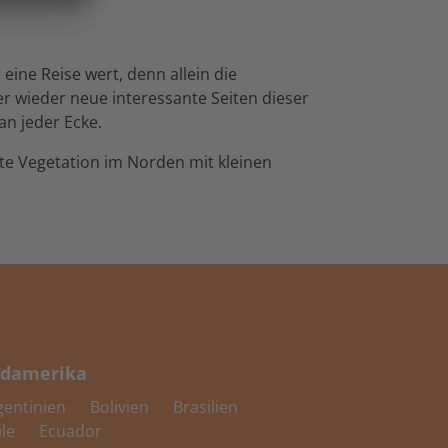
eine Reise wert, denn allein die
r wieder neue interessante Seiten dieser
n jeder Ecke.
hte Vegetation im Norden mit kleinen
damerika
gentinien
Bolivien
Brasilien
ile
Ecuador