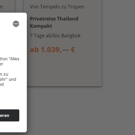
um
Von Tempeln zu Tropen
Privatreise Thailand
Kompakt
7 Tage ab/bis Bangkok
ab 1.039,— €