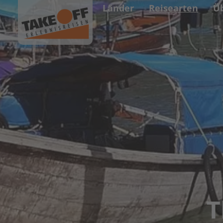
Länder
Reisearten
Ü
T