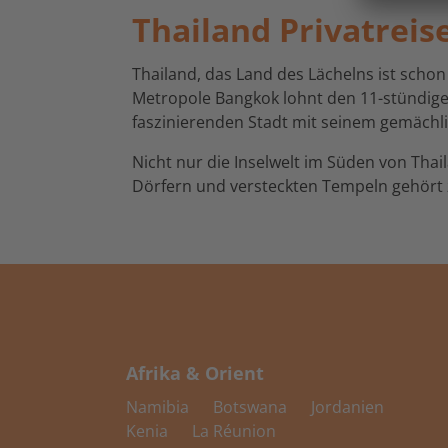
Thailand Privatreis
Thailand, das Land des Lächelns ist schon
Metropole Bangkok lohnt den 11-stündigen
faszinierenden Stadt mit seinem gemächl
Nicht nur die Inselwelt im Süden von Thai
Dörfern und versteckten Tempeln gehört z
Afrika & Orient
Namibia
Botswana
Jordanien
Kenia
La Réunion