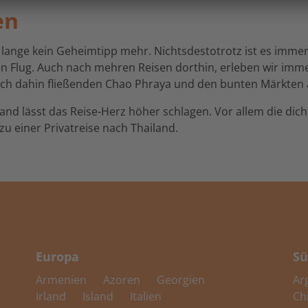
en
 lange kein Geheimtipp mehr. Nichtsdestotrotz ist es immer 
 Flug. Auch nach mehren Reisen dorthin, erleben wir imme
ich dahin fließenden Chao Phraya und den bunten Märkten a
land lässt das Reise-Herz höher schlagen. Vor allem die dic
u einer Privatreise nach Thailand.
Europa
Sü
Armenien
Azoren
Georgien
Ar
Irland
Island
Italien
Ch