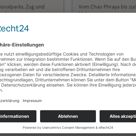
ionalparks, Zug und
Vom Chao Phraya bis z
and
Mekong
vatreise Thailand
Thailand - Goldenes
ter
Dreieck
Tage ab Bangkok/bis
14 Tage ab / bis Bangkok
bi
ab 3.025,— €
 1.979,— €