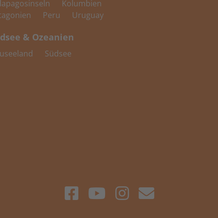
lapagosinseln
Kolumbien
tagonien
Peru
Uruguay
dsee & Ozeanien
useeland
Südsee