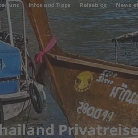
ber uns
Infos und Tipps
Reiseblog
Newslet
hailand Privatreis