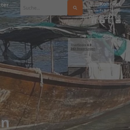
Kontakt
ter
Mo bis Fr 9 – 18 Uhr
040 42222 88
Tel:
en