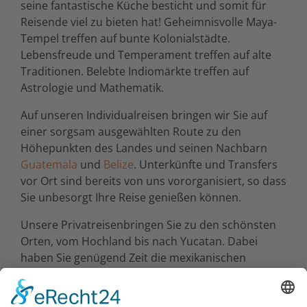
seine fantastische Küche besticht und somit für
Reisende viel zu bieten hat! Geheimnisvolle Maya-
Tempel treffen auf bunte Kolonialstädte.
Lebensfreude und Temperament treffen auf alte
Traditionen. Belebte Indiomärkte treffen auf
Astrologie und Mathematik.
Auf unseren Individualreisen bringen wir Sie auf
einer sorgsam ausgewählten Route zu den
Höhepunkten des Landes und seinen Nachbarn
Guatemala
und
Belize
. Unterkünfte und Transfers
vor Ort sind bereits von uns vororganisiert, so dass
Sie unbesorgt Ihre Reise genießen können.
Unsere Privatreisenbringen Sie zu den schönsten
Orten, vom Hochland bis nach Yucatan. Dabei
haben Sie genügend Zeit die mexikanischen
Sehenswürdigkeiten auf eigene Faust zu erkunden
oder zusätzliche Tagesausflüge zu unternehmen.