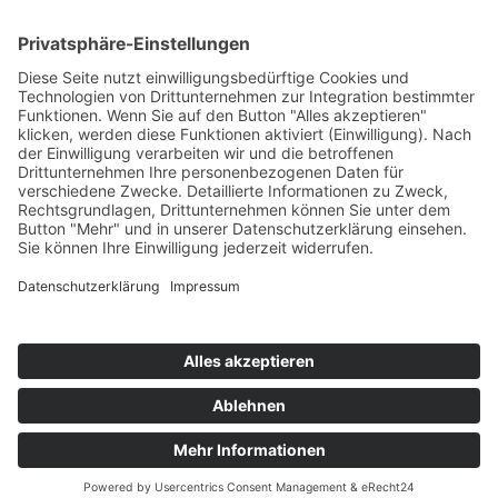
Mexico City, Oaxaca, Palenque, Campeche, Merida
und die einmaligen Ruinen von Chichen Itza warten
auf Sie!
Sie möchten noch ein paar Tage zusätzlich
entspannen? Wir planen gerne für Sie im Anschluss
an Ihre Mexiko Privatreise eine Badeverlängerung
am Pazifik, beispielsweise in Zihuatanejo,
Zipolite, oder in der Karibik in Tulum. Sprechen Sie
uns einfach an!
Kontakt
Newsletter
AGB
Datenschutz
Impressum
Cookie Einstellungen