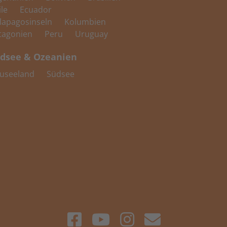
ile
Ecuador
lapagosinseln
Kolumbien
tagonien
Peru
Uruguay
dsee & Ozeanien
useeland
Südsee