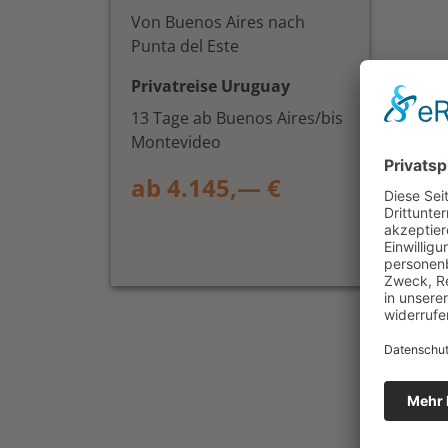
Von Buenos Aires nach
Punta del Este
Privatreise Uruguay
13 Tage ab Buenos Aires/bis
Montevideo
ab 4.145,— €