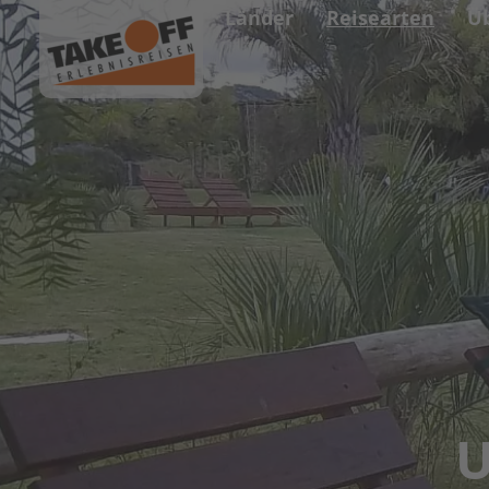
Länder
Reisearten
Ü
U