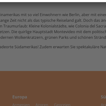
einamerikas mit so viel Einwohnern wie Berlin, aber mit ein
ge Zeit nicht als das typische Reiseland galt. Doch das ände
n Traumurlaub: Kleine Kolonialstädte, wie Colonia del Sac
etzen. Die quirlige Hauptstadt Montevideo mit dem politisc
dernen Wolkenkratzern, grünen Parks und schönen Stränd
n Badeorte Südamerikas! Zudem erwarten Sie spektakuläre Na
Europa
Sü
Armenien
Azoren
Georgien
Ar