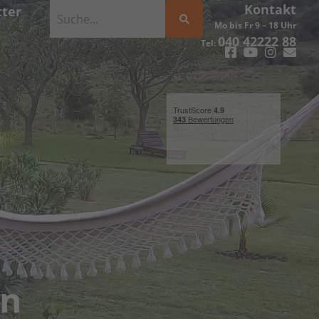
Kontakt
ter
Mo bis Fr 9 – 18 Uhr
040 42222 88
Tel:
en