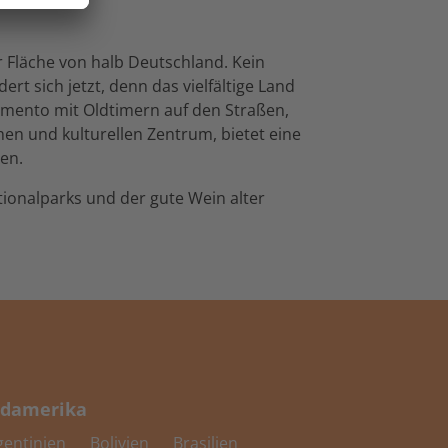
er Fläche von halb Deutschland. Kein
rt sich jetzt, denn das vielfältige Land
ramento mit Oldtimern auf den Straßen,
hen und kulturellen Zentrum, bietet eine
en.
tionalparks und der gute Wein alter
damerika
gentinien
Bolivien
Brasilien