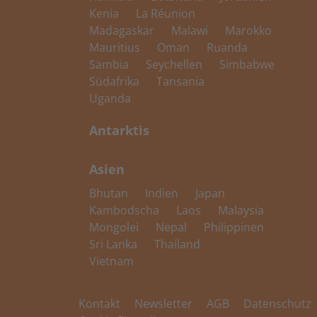
Kenia
La Réunion
Madagaskar
Malawi
Marokko
Mauritius
Oman
Ruanda
Sambia
Seychellen
Simbabwe
Südafrika
Tansania
Uganda
Antarktis
Asien
Bhutan
Indien
Japan
Kambodscha
Laos
Malaysia
Mongolei
Nepal
Philippinen
Sri Lanka
Thailand
Vietnam
Kontakt
Newsletter
AGB
Datenschutz