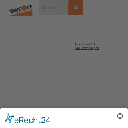
Südsee Reisebausteine