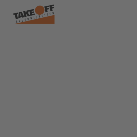
Länder
Reisearten
Ü