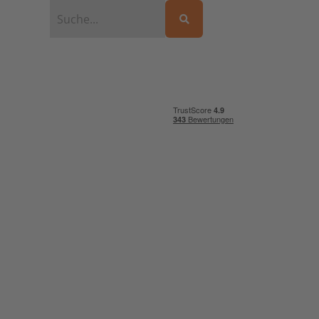
Kontakt
ter
Mo bis Fr 9 – 18 Uhr
040 42222 88
Tel: