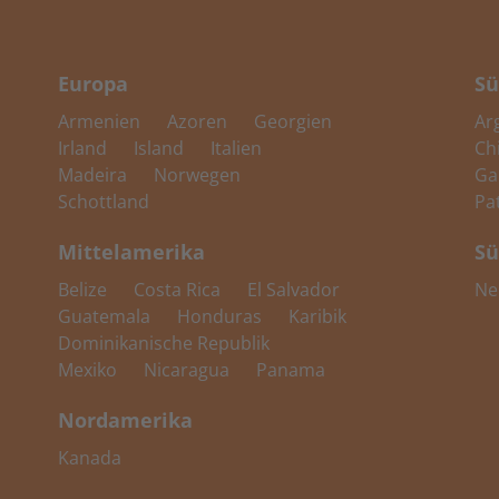
Europa
Sü
Armenien
Azoren
Georgien
Ar
Irland
Island
Italien
Ch
Madeira
Norwegen
Ga
Schottland
Pa
Mittelamerika
Sü
Belize
Costa Rica
El Salvador
Ne
Guatemala
Honduras
Karibik
Dominikanische Republik
Mexiko
Nicaragua
Panama
Nordamerika
Kanada