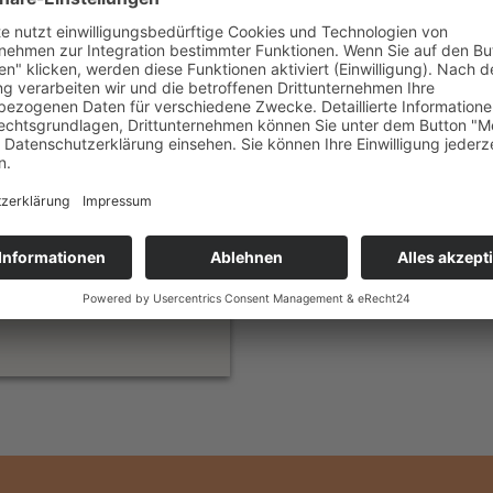
men, Kokosnüsse und
(h)r
amaranfahrt
tinique
age ab/bis Martinique
 1.415,— €