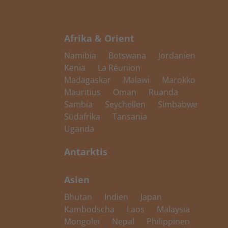
Afrika & Orient
Namibia
Botswana
Jordanien
Kenia
La Réunion
Madagaskar
Malawi
Marokko
Mauritius
Oman
Ruanda
Sambia
Seychellen
Simbabwe
Südafrika
Tansania
Uganda
Antarktis
Asien
Bhutan
Indien
Japan
Kambodscha
Laos
Malaysia
Mongolei
Nepal
Philippinen