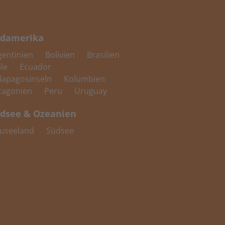
damerika
gentinien
Bolivien
Brasilien
ile
Ecuador
lapagosinseln
Kolumbien
tagonien
Peru
Uruguay
dsee & Ozeanien
useeland
Südsee