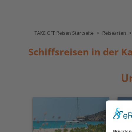
TAKE OFF Reisen Startseite
Reisearten
Schiffsreisen in der K
Un