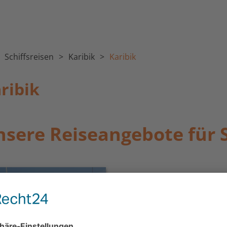
Schiffsreisen
Karibik
Karibik
aribik
sere Reiseangebote für 