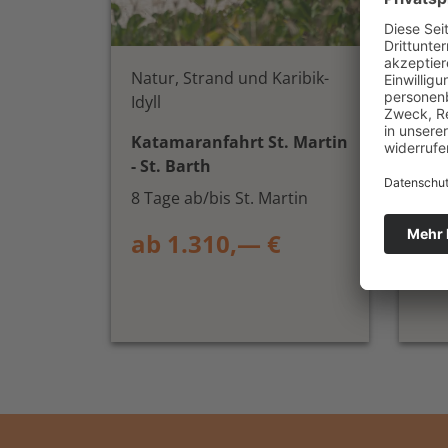
Natur, Strand und Karibik-
Pal
Idyll
Mee
Katamaranfahrt St. Martin
Kat
- St. Barth
Mar
8 Tage ab/bis St. Martin
8 T
ab 1.310,— €
ab