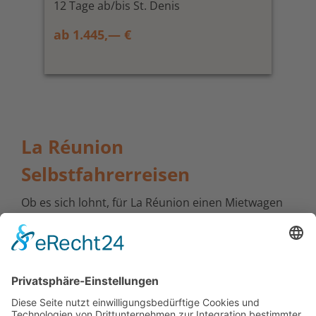
12 Tage ab/bis St. Denis
ab 1.445,— €
La Réunion
Selbstfahrerreisen
Ob es sich lohnt, für La Réunion einen Mietwagen
zu nehmen? Und ob es sich lohnt! Wer die Insel
nicht komplett zu Fuß erkunden möchte, der ist mit
einem Mietwagen bestens beraten. Sie gelangen
schnell von Ort zu Ort und können ihn auch mal
über Nacht stehen lassen, wenn Sie zum Beispiel
doch in den Talkessel Mafate oder aber auf den