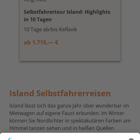
Selbstfahrertour Island: Highlights
in 10 Tagen
10 Tage ab/bis Keflavik
ab 1.715,— €
Island Selbstfahrerreisen
Island lässt sich das ganze Jahr über wunderbar im
Mietwagen auf eigene Faust erkunden. Im Winter
können Sie Nordlichter in spektakulären Farben am
Himmel tanzen sehen und in heißen Quellen
baden. Im Sommer können Sie beispielsweise