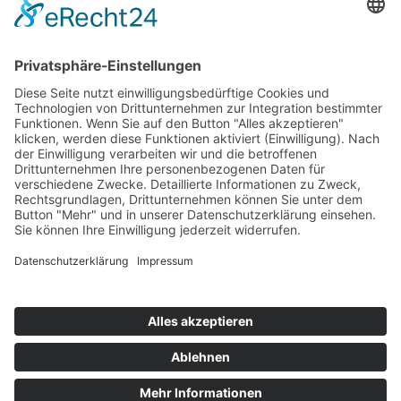
mehrtägige Wanderungen durch die
wunderschöne Landschaft unternehmen und mit
etwas Glück auf Húsavík Wale sehen.
Die berühmte Ringstraße N1 führt einmal um die
ganze Insel. Viele der Highlights befinden sich nah
an der Ringroute und sind gut ausgeschildert.
Lediglich wer ins Hochland will, braucht einen
Geländewagen. Die sogenannten F-Straßen sind
Leckerbissen für Allradfans und nur im Sommer
freigegeben.
Kontakt
Newsletter
AGB
Datenschutz
Impressum
Cookie Einstellungen