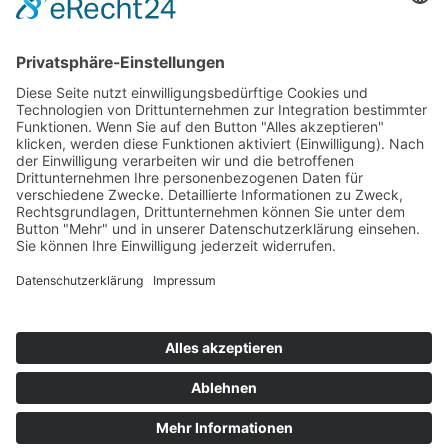
São Luis - Lencois Maranhenses und
Jericoacora
Selbstfahrertour Route der
Emotionen
10 Tage ab São Luis/bis Fortaleza
ab 1.795,— €
Kontakt
Newsletter
AGB
Datenschutz
Impressum
Cookie Einstellungen