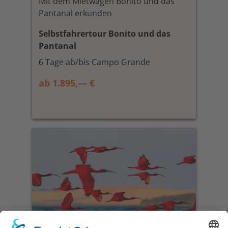
Mit dem Mietwagen Bonito und das
Pantanal erkunden
Selbstfahrertour Bonito und das
Pantanal
6 Tage ab/bis Campo Grande
ab 1.895,— €