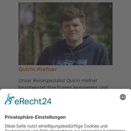
Quirin Hiefner
Unser Reisespezialist Quirin Hiefner
beantwortet Ihre Fragen kompetent und
freundlich und berät Sie gerne persönlich!
T: +49 (0) 40 3289 268 90
E:
qhiefner@takeoffreisen.de