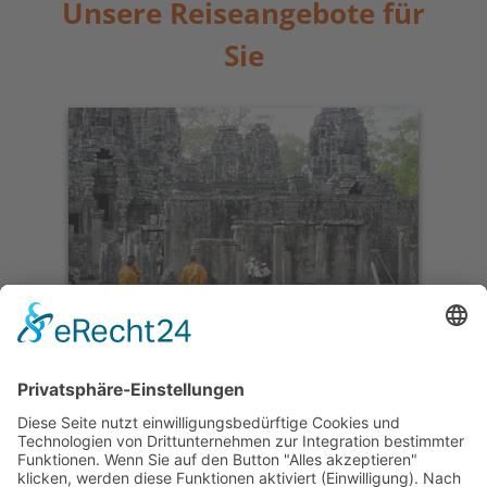
Unsere Reiseangebote für
Sie
Laos – Vietnam – Kambodscha
Gruppenreise Höhepunkte
Südostasiens
15 Tage ab Luang Prabang/bis Siem