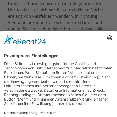
Landschaft und tropisch, grüner Vegetation. Im
Norden lässt es sich herrlich durch kleine Dörfer
entlang von Reisfeldern wandern, in Richtung
Vientiane bezaubert die schöne Karstlandschaft
und im Süden erleben Sie zahlreiche Wasserfälle
und ein fruchtbares Hochplateau.
Luang Prabang ist für uns die wohl schönste
asiatische Stadt. Die Genießer unter Ihnen können
hier einfach nur dem Treiben am und auf dem
Fluss zuschauen, um dann die letzten Strahlen der
untergehenden Sonne am Mekong einzufangen.
Der Norden ist geprägt von Bergland und grünen
Dschungeln. Besuchen Sie abgelegene Bergdörfer
und entdecken Sie imposante Wasserfälle auf Ihrer
Privatreise zu den Highlights von Laos.