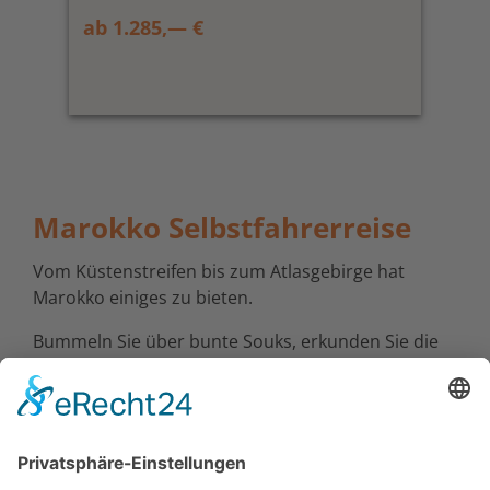
ab 1.285,— €
Marokko Selbstfahrerreise
Vom Küstenstreifen bis zum Atlasgebirge hat
Marokko einiges zu bieten.
Bummeln Sie über bunte Souks, erkunden Sie die
verwinkelten Gassen der Medinas und besuchen
Sie die Königsstädte des Landes. Wandern Sie
durch das Atlasgebirge, entdecken Sie Wüste oder
beobachten Sie die Surfer vor an der Küste
zwischen Agadir und Essaouira.