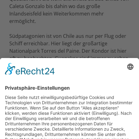
Caleta Gonzalo bis dahin wo das große
Inlandseisfeld kein Weiterkommen mehr
ermöglicht.
Südpatagonien ist von Chile aus nur per Flug oder
Schiff erreichbar. Hier liegt der großartige
Nationalpark Torres del Paine. Der Kondor ist hier
oft zu beobachten, Guanakos sind immer zu sehen,
Pumas dagegen selten, obwohl es nirgends auf der
Welt eine größere Pumadichte gibt. Das ‚Nest des
Kondors‘, die ‚Hörner‘ und die ‚Türme‘ bilden das
Gebirgsmassiv, das dem Park seinen Namen gab
und wie eine riesige Burg aus der Ebene ragt -
umgeben von Gletscherseen, blauen Lagunen und
tosenden Wasserfällen. In der Nähe liegt das nette
Städtchen Puerto Natales, etwas weiter weg Punta
Arenas ‚am Ende der Welt‘, Sprungbrett zur
Expeditionskreuzfahrt durch die Fjorde des