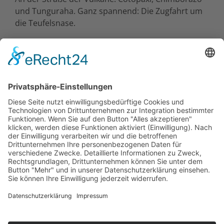
und Tunguraha. Ganz spannend: Die Zugfahrt um
die Teufelsnase.
Weltkulturerben: die Altstädte von Quito und
Cuenca.Das Amazonas-Tiefland: ausgedehnte
Urwälder mit großer Biodiversität.
Die Küstenregion „Ruta del Sol“ bringt
Entspannung und von Juli bis Oktober antarktische
Buckelwale.
Die
Galápagosinseln
: Nur knapp zwei Flugstunden
entfernt liegt diese ‚Arche Noah‘. Große
Meeresechsen, Seelöwen, Blaufußtölpel,
Fregattvögel und Riesenschildkröten sind hier
heimisch.