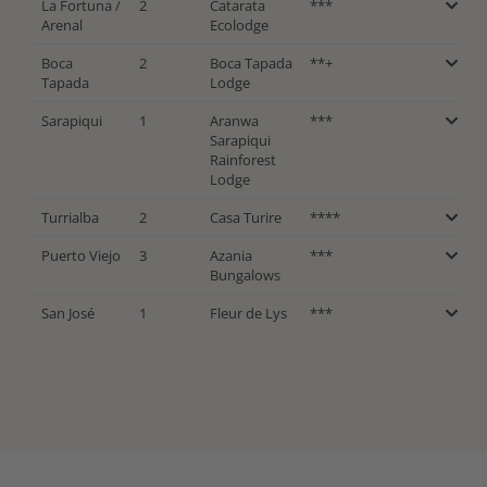
La Fortuna /
2
Catarata
***
Arenal
Ecolodge
Boca
2
Boca Tapada
**+
Tapada
Lodge
Sarapiqui
1
Aranwa
***
Sarapiqui
Rainforest
Lodge
Turrialba
2
Casa Turire
****
Puerto Viejo
3
Azania
***
Bungalows
San José
1
Fleur de Lys
***