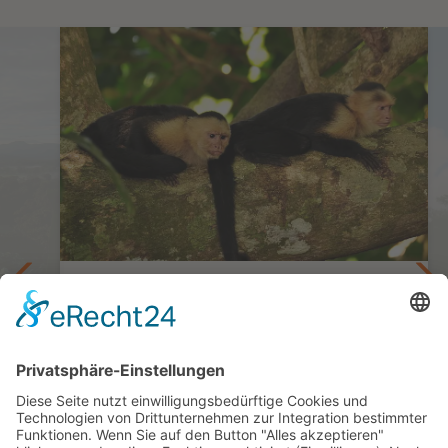
deutschsprachig geführt im Mai/Juni
Costa Rica privat mit Guide PAZIFIK
15 Tage ab/bis San José
nama
ab 4.245,— €