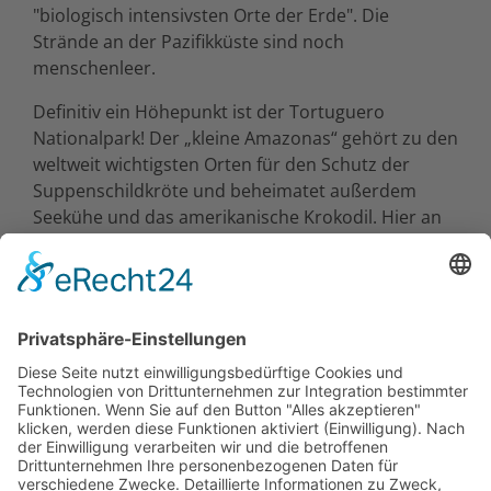
"biologisch intensivsten Orte der Erde". Die
Strände an der Pazifikküste sind noch
menschenleer.
Definitiv ein Höhepunkt ist der Tortuguero
Nationalpark! Der „kleine Amazonas“ gehört zu den
weltweit wichtigsten Orten für den Schutz der
Suppenschildkröte und beheimatet außerdem
Seekühe und das amerikanische Krokodil. Hier an
der Küste erwartet Sie auch exotisches,
jamaikanisches Karibikflair.
Was Costa Rica als Reiseziel noch so besonders
macht? Die Gastfreundschaft, Lebensfreude und
ethnische Vielfalt der Costa Ricaner. Eine gut
ausgebaute Infrastruktur erleichtert Ihnen das
Reisen vor Ort, so dass Sie auf Komfort nicht
verzichten müssen. Die Unterkünfte werden
sorgsam von TAKE OFF und den Partneragenturen