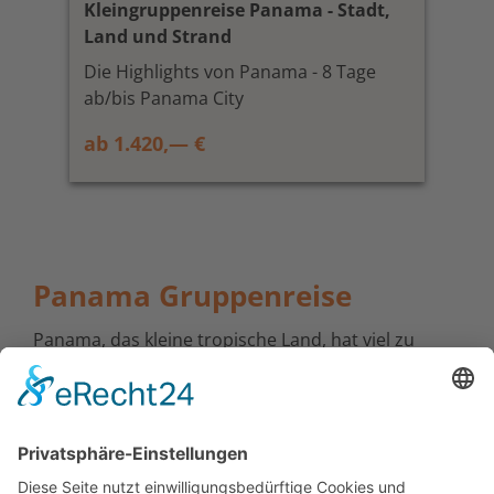
Kleingruppenreise Panama - Stadt,
Land und Strand
Die Highlights von Panama - 8 Tage
ab/bis Panama City
ab 1.420,— €
Panama Gruppenreise
Panama, das kleine tropische Land, hat viel zu
bieten. 10 km hinter Panama-Stadt beginnt der
Dschungel, ungeahnte Kontraste sind hier
erlebbar.
Auch die Inselwelten um Bocas del Toro und die
‚Malediven‘ Mittelamerikas, die San Blas Inseln