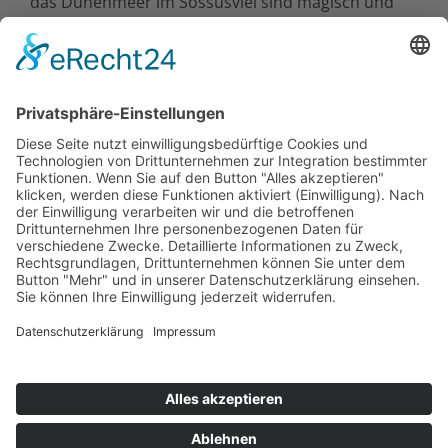
das Dünenmeer im Sossusvlei sind magisch und
scheinbar endlos. Sagenhaft ist dasTierreichtum im
Etosha Nationalpark, herzlich die Gastfreundschaft
bei den Stämmen der Himba oder San, in den
Lodges oder auf einer Gästefarm!
Mit unseren
Gruppenreisen Namibia
geht es durch
das Land mit maximal 12 Teilnehmern. Mit unsere
Selbstfahrertouren Namibia
erkunden Sie das Land
sicher auf eigene Faust. Die schönsten
Naturparadiese im südlichen Afrika erleben Sie auf
einer Kombinationsreise als
Selbstfahrertour
durch Namibia und Botswana
.
Kontakt
Newsletter
AGB
Datenschutz
Impressum
Cookie Einstellungen