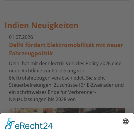
Indien Neuigkeiten
01.07.2026
Delhi fördert Elektromobilität mit neuer
Fahrzeugpolitik
Delhi hat mit der Electric Vehicles Policy 2026 eine
neue Richtlinie zur Förderung von
Elektrofahrzeugen verabschiedet. Sie sieht
Steuerbefreiungen, Zuschüsse für E-Zweiräder und
ein schrittweises Ende für Verbrenner-
Neuzulassungen bis 2028 vor.