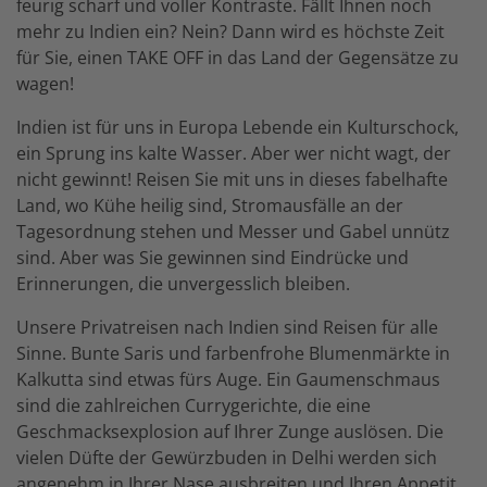
feurig scharf und voller Kontraste. Fällt Ihnen noch
mehr zu Indien ein? Nein? Dann wird es höchste Zeit
für Sie, einen TAKE OFF in das Land der Gegensätze zu
wagen!
Indien ist für uns in Europa Lebende ein Kulturschock,
ein Sprung ins kalte Wasser. Aber wer nicht wagt, der
nicht gewinnt! Reisen Sie mit uns in dieses fabelhafte
Land, wo Kühe heilig sind, Stromausfälle an der
Tagesordnung stehen und Messer und Gabel unnütz
sind. Aber was Sie gewinnen sind Eindrücke und
Erinnerungen, die unvergesslich bleiben.
Unsere Privatreisen nach Indien sind Reisen für alle
Sinne. Bunte Saris und farbenfrohe Blumenmärkte in
Kalkutta sind etwas fürs Auge. Ein Gaumenschmaus
sind die zahlreichen Currygerichte, die eine
Geschmacksexplosion auf Ihrer Zunge auslösen. Die
vielen Düfte der Gewürzbuden in Delhi werden sich
angenehm in Ihrer Nase ausbreiten und Ihren Appetit