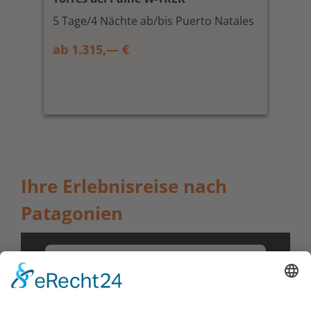
5 Tage/4 Nächte ab/bis Puerto Natales
ab 1.315,— €
Ihre Erlebnisreise nach
Patagonien
Wir benötigen Ihre
Zustimmung, um den YouTube
Video-Service zu laden!